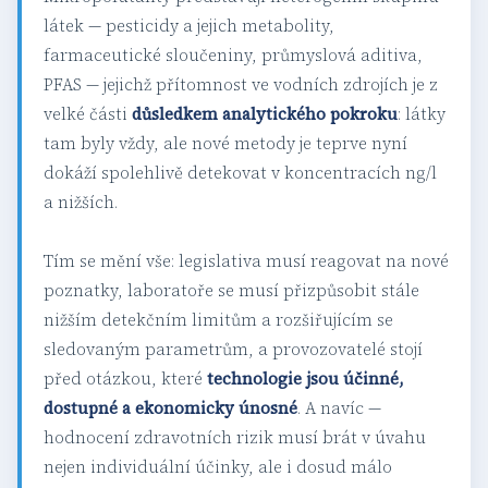
látek — pesticidy a jejich metabolity,
farmaceutické sloučeniny, průmyslová aditiva,
PFAS — jejichž přítomnost ve vodních zdrojích je z
velké části
důsledkem analytického pokroku
: látky
tam byly vždy, ale nové metody je teprve nyní
dokáží spolehlivě detekovat v koncentracích ng/l
a nižších.
Tím se mění vše: legislativa musí reagovat na nové
poznatky, laboratoře se musí přizpůsobit stále
nižším detekčním limitům a rozšiřujícím se
sledovaným parametrům, a provozovatelé stojí
před otázkou, které
technologie jsou účinné,
dostupné a ekonomicky únosné
. A navíc —
hodnocení zdravotních rizik musí brát v úvahu
nejen individuální účinky, ale i dosud málo