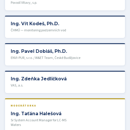
Povodí Vltavy, s.p.
Ing. Vít Kodeš, Ph.D.
ČHMÚ — monitoring podzemních vod
Ing. Pavel Dobiáš, Ph.D.
ENVI-PUR, s.r.o. / W&ET Team, České Budějovice
Ing. Zdeňka Jedličková
VAS, a.s.
MODERÁTORKA
Ing. Taťána Halešová
Sr System Account Manager for LC-MS
Waters