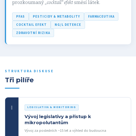
prozkoumaný
„cocktail" efekt
směsí látek.
PFAS
PESTICIDY & METABOLITY
FARMACEUTIKA
COCKTAIL EFEKT
NG/L DETEKCE
ZDRAVOTNÍ RIZIKA
STRUKTURA DISKUSE
Tři pilíře
I
LEGISLATIVA & MONITORING
Vývoj legislativy a přístup k
mikropolutantům
Vývoj za posledních ~15 let a výhled do budoucna