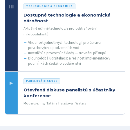
III
TECHNOLOGIE & EKONOMIKA
Dostupné technologie a ekonomická
náročnost
Aktuálně účinné technologie pro odstraňování
mikropolutantů
Vhodnost jednotlivých technologií pro úpravu
povrchových a podzemních vod
Investiční a provozní náklady — srovnání přístupů
Dlouhodobá udržitelnost a reálnost implementace v
podmínkách českého vodárenství
PANELOVÁ DISKUSE
▶
Otevřená diskuse panelistů s účastníky
konference
Moderuje: Ing. Taťána Halešová · Waters