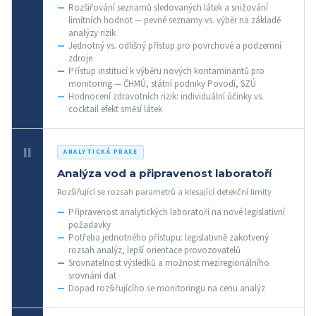
Rozšiřování seznamů sledovaných látek a snižování
limitních hodnot — pevné seznamy vs. výběr na základě
analýzy rizik
Jednotný vs. odlišný přístup pro povrchové a podzemní
zdroje
Přístup institucí k výběru nových kontaminantů pro
monitoring — ČHMÚ, státní podniky Povodí, SZÚ
Hodnocení zdravotních rizik: individuální účinky vs.
cocktail efekt směsí látek
II
ANALYTICKÁ PRAXE
Analýza vod a připravenost laboratoří
Rozšiřující se rozsah parametrů a klesající detekční limity
Připravenost analytických laboratoří na nové legislativní
požadavky
Potřeba jednotného přístupu: legislativně zakotvený
rozsah analýz, lepší orientace provozovatelů
Srovnatelnost výsledků a možnost meziregionálního
srovnání dat
Dopad rozšiřujícího se monitoringu na cenu analýz