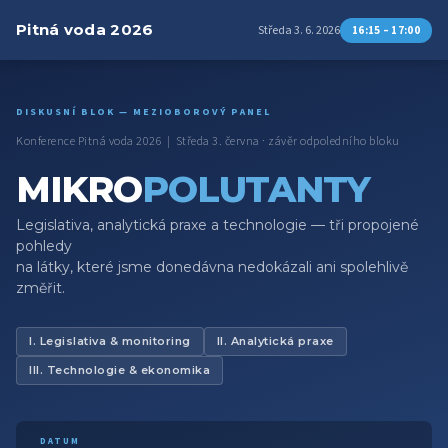
Pitná voda 2026
Středa 3. 6. 2026
16:15 – 17:00
DISKUSNÍ BLOK — MEZIOBOROVÝ PANEL
Konference Pitná voda 2026 | Středa 3. června · závěr odpoledního bloku
MIKRO
POLUTANTY
Legislativa, analytická praxe a technologie — tři propojené
pohledy
na látky, které jsme donedávna nedokázali ani spolehlivě
změřit.
I. Legislativa & monitoring
II. Analytická praxe
III. Technologie & ekonomika
DATUM