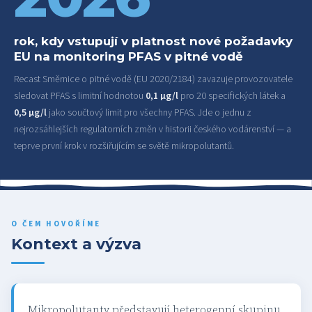
rok, kdy vstupují v platnost nové požadavky
EU na monitoring PFAS v pitné vodě
Recast Směrnice o pitné vodě (EU 2020/2184) zavazuje provozovatele
sledovat PFAS s limitní hodnotou
0,1 μg/l
pro 20 specifických látek a
0,5 μg/l
jako součtový limit pro všechny PFAS. Jde o jednu z
nejrozsáhlejších regulatorních změn v historii českého vodárenství — a
teprve první krok v rozšiřujícím se světě mikropolutantů.
O ČEM HOVOŘÍME
Kontext a výzva
Mikropolutanty představují heterogenní skupinu