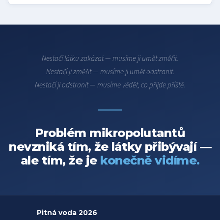
Nestačí látku zakázat — musíme ji umět změřit.
Nestačí ji změřit — musíme ji umět odstranit.
Nestačí ji odstranit — musíme vědět, co přijde příště.
Problém mikropolutantů
nevzniká tím, že látky přibývají —
ale tím, že je
konečně vidíme.
Pitná voda 2026